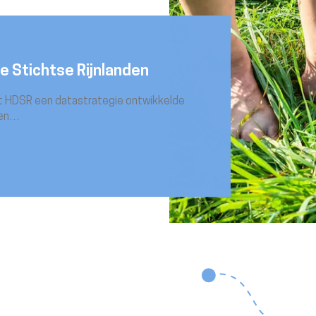
Stichtse Rijnlanden
t HDSR een datastrategie ontwikkelde
eten…