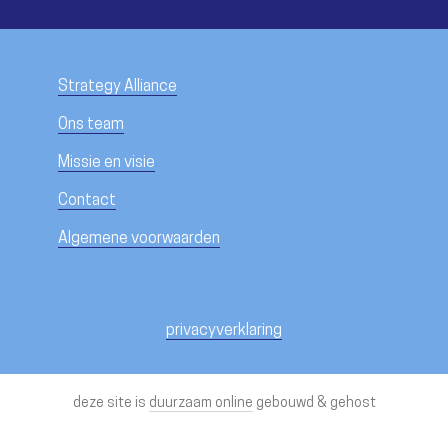
Strategy Alliance
Ons team
Missie en visie
Contact
Algemene voorwaarden
privacyverklaring
deze site is
duurzaam online
gebouwd & gehost