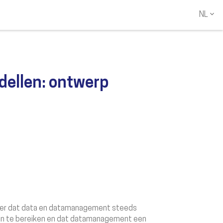
NL
NL
EN
dellen: ontwerp
eker dat data en datamanagement steeds
elen te bereiken en dat datamanagement een