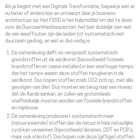
Als je begint met een Digitale Transformatie, bepaal je wat er
nu beter of anders kan en ontwerpt daar je business
architectuur op. Het FSSD is het hulpmiddel om dat te doen
voor de Duurzaamheidsaspecten, het laat duidelijk zien wat
de vier weeffouten zijn die leiden tot systematisch niet-
duurzaam gedrag, en wat er dus nodig is:
De samenleving delft en verspreidt systematisch
grondstoffen uit de aardkorst (bijvoorbeeld fossiele
brandstoffen en zware metalen) in een veel hoger tempo
dan het tempo waarin deze stoffen terugkeren in de
aardkorst. Dus hopen stoffen zoals CO2 zich op, met alle
gevolgen van dien.
Dus moeten we terug naar een niveau
dat de Aarde aankan, en zullen we grotendeels
onafhankelijk moeten worden van fossiele brandstoffen
en mijnbouw.
De samenleving produceert systematisch meer
(natuurvreemde) stoffen dan de natuur in haar natuurlijke
cycli kan verwerken (bijvoorbeeld dioxines, DDT en PCB’s,
maar ook stikstof). Dus hopen ook deze (giftige) stoffen