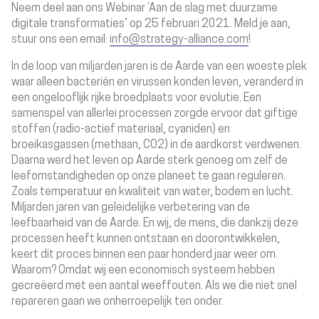
Neem deel aan ons Webinar ‘Aan de slag met duurzame
digitale transformaties’ op 25 februari 2021. Meld je aan,
stuur ons een email:
info@strategy-alliance.com
!
In de loop van miljarden jaren is de Aarde van een woeste plek
waar alleen bacteriën en virussen konden leven, veranderd in
een ongelooflijk rijke broedplaats voor evolutie. Een
samenspel van allerlei processen zorgde ervoor dat giftige
stoffen (radio-actief materiaal, cyaniden) en
broeikasgassen (methaan, CO2) in de aardkorst verdwenen.
Daarna werd het leven op Aarde sterk genoeg om zelf de
leefomstandigheden op onze planeet te gaan reguleren.
Zoals temperatuur en kwaliteit van water, bodem en lucht.
Miljarden jaren van geleidelijke verbetering van de
leefbaarheid van de Aarde. En wij, de mens, die dankzij deze
processen heeft kunnen ontstaan en doorontwikkelen,
keert dit proces binnen een paar honderd jaar weer om.
Waarom? Omdat wij een
economisch systeem
hebben
gecreëerd
met een aantal weeffouten
. Als we die niet snel
repareren gaan we onherroepelijk ten onder.